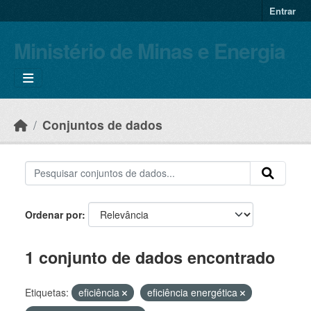
Skip to main content
Entrar
Ministério de Minas e Energia
Conjuntos de dados
Ordenar por
1 conjunto de dados encontrado
Etiquetas:
eficiência
eficiência energética