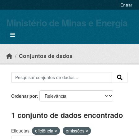
Skip to main content
Entrar
Ministério de Minas e Energia
Conjuntos de dados
Ordenar por
1 conjunto de dados encontrado
Etiquetas:
eficiência
emissões