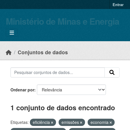
Skip to main content
Entrar
Ministério de Minas e Energia
Conjuntos de dados
Ordenar por
1 conjunto de dados encontrado
Etiquetas:
eficiência
emissões
economia