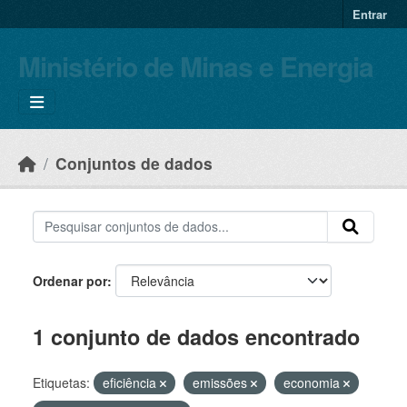
Skip to main content
Entrar
Ministério de Minas e Energia
Conjuntos de dados
Ordenar por
1 conjunto de dados encontrado
Etiquetas:
eficiência
emissões
economia