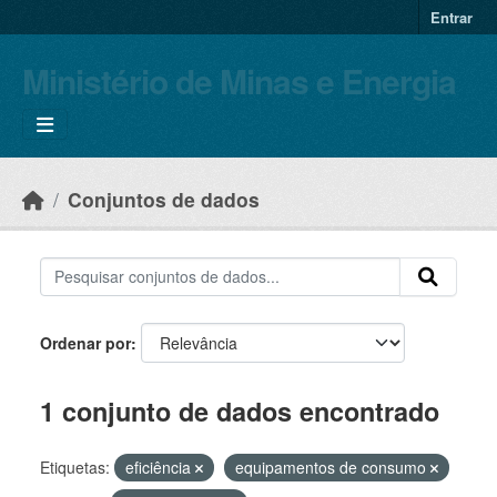
Skip to main content
Entrar
Ministério de Minas e Energia
Conjuntos de dados
Ordenar por
1 conjunto de dados encontrado
Etiquetas:
eficiência
equipamentos de consumo