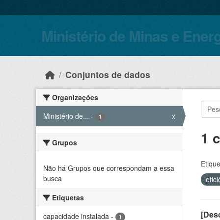
Skip to main content
Ministério de Minas e Ener
Conjuntos de dados
Organizações
Ministério de...
-
x
1
1 
Grupos
Etique
Não há Grupos que correspondam a essa
busca
efic
Etiquetas
[Desc
capacidade instalada
-
1