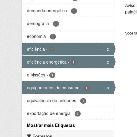
Aviso
demanda energética
-
1
painéi
demografia
-
1
Você t
economia
-
1
eficiência
-
x
1
eficiência energética
-
x
1
emissões
-
1
equipamentos de consumo
-
x
1
equivalência de unidades
-
1
exportação de energia
-
1
Mostrar mais Etiquetas
Formatos