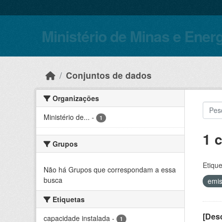
Skip to main content
Ministério de Minas e Ener
Conjuntos de dados
Organizações
Ministério de...
-
1
1 
Grupos
Etique
Não há Grupos que correspondam a essa
busca
emi
Etiquetas
[Desc
capacidade instalada
-
1