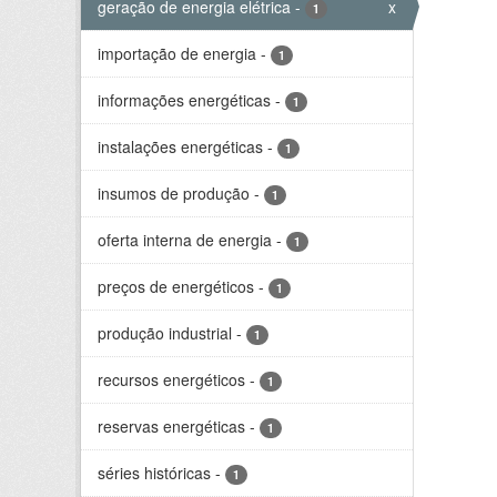
geração de energia elétrica
-
x
1
importação de energia
-
1
informações energéticas
-
1
instalações energéticas
-
1
insumos de produção
-
1
oferta interna de energia
-
1
preços de energéticos
-
1
produção industrial
-
1
recursos energéticos
-
1
reservas energéticas
-
1
séries históricas
-
1