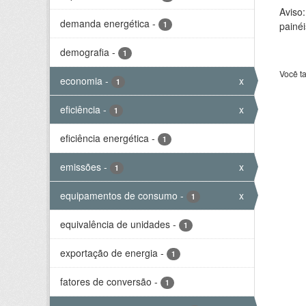
Aviso
demanda energética
-
1
painéi
demografia
-
1
Você t
economia
-
x
1
eficiência
-
x
1
eficiência energética
-
1
emissões
-
x
1
equipamentos de consumo
-
x
1
equivalência de unidades
-
1
exportação de energia
-
1
fatores de conversão
-
1