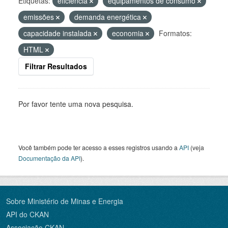
Etiquetas:
eficiência
equipamentos de consumo
emissões
demanda energética
capacidade instalada
economia
Formatos:
HTML
Filtrar Resultados
Por favor tente uma nova pesquisa.
Você também pode ter acesso a esses registros usando a
API
(veja
Documentação da API
).
Sobre Ministério de Minas e Energia
API do CKAN
Associação CKAN