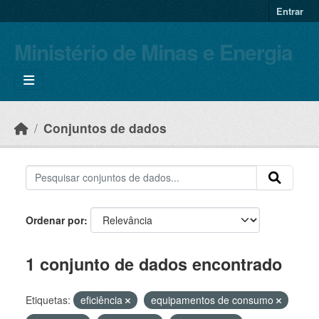
Skip to main content
Entrar
Ministério de Minas e Energia
Conjuntos de dados
Ordenar por
1 conjunto de dados encontrado
Etiquetas:
eficiência
equipamentos de consumo