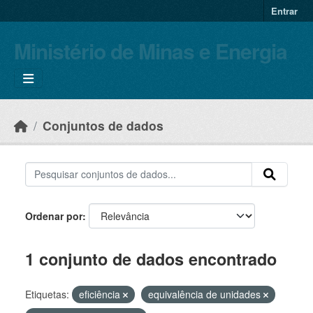
Skip to main content
Entrar
Ministério de Minas e Energia
Conjuntos de dados
Ordenar por
1 conjunto de dados encontrado
Etiquetas:
eficiência
equivalência de unidades