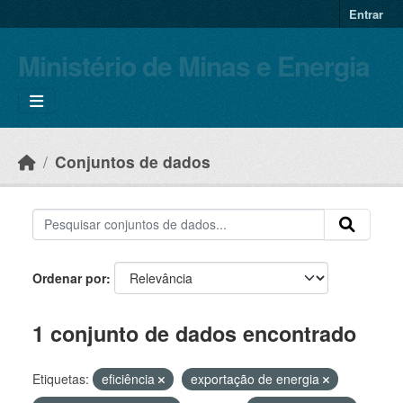
Skip to main content
Entrar
Ministério de Minas e Energia
Conjuntos de dados
Ordenar por
1 conjunto de dados encontrado
Etiquetas:
eficiência
exportação de energia