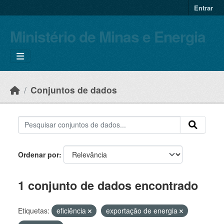
Skip to main content
Entrar
Ministério de Minas e Energia
Conjuntos de dados
Ordenar por
1 conjunto de dados encontrado
Etiquetas:
eficiência
exportação de energia