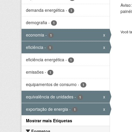
Aviso
demanda energética
-
1
painéi
demografia
-
1
Você t
economia
-
x
1
eficiência
-
x
1
eficiência energética
-
1
emissões
-
1
equipamentos de consumo
-
1
equivalência de unidades
-
x
1
exportação de energia
-
x
1
Mostrar mais Etiquetas
Formatos