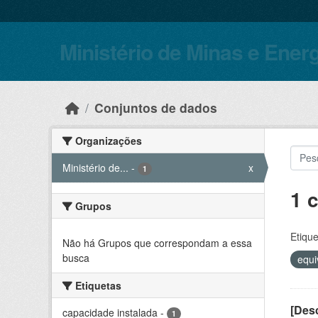
Skip to main content
Ministério de Minas e Ener
Conjuntos de dados
Organizações
Ministério de...
-
x
1
1 
Grupos
Etique
Não há Grupos que correspondam a essa
busca
equi
Etiquetas
[Desc
capacidade instalada
-
1