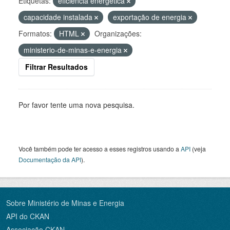
Etiquetas:
eficiência energética
capacidade instalada
exportação de energia
Formatos:
HTML
Organizações:
ministerio-de-minas-e-energia
Filtrar Resultados
Por favor tente uma nova pesquisa.
Você também pode ter acesso a esses registros usando a
API
(veja
Documentação da API
).
Sobre Ministério de Minas e Energia
API do CKAN
Associação CKAN