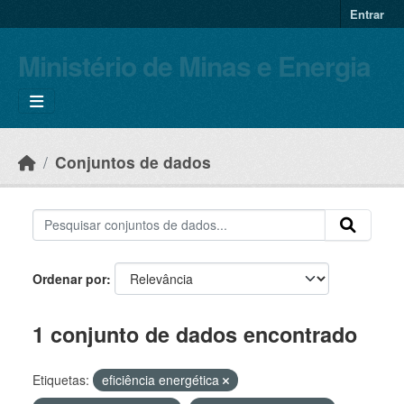
Skip to main content
Entrar
Ministério de Minas e Energia
Conjuntos de dados
Ordenar por
1 conjunto de dados encontrado
Etiquetas:
eficiência energética