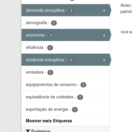
Aviso
demanda energética
-
x
1
painéi
demografia
-
1
Você t
economia
-
x
1
eficiência
-
1
eficiência energética
-
x
1
emissões
-
1
equipamentos de consumo
-
1
equivalência de unidades
-
1
exportação de energia
-
1
Mostrar mais Etiquetas
Formatos