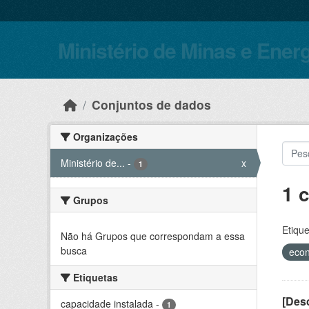
Skip to main content
Ministério de Minas e Ener
Conjuntos de dados
Organizações
Ministério de...
-
x
1
1 
Grupos
Etique
Não há Grupos que correspondam a essa
busca
eco
Etiquetas
[Desc
capacidade instalada
-
1