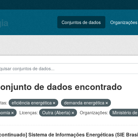
gia
Conjuntos de dados
Organizações
conjunto de dados encontrado
tas:
eficiência energética
demanda energética
nomia
Licenças:
Outra (Aberta)
Organizações:
Ministério d
ontinuado] Sistema de Informações Energéticas (SIE Brasi