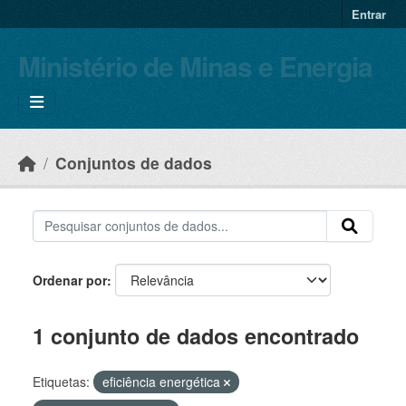
Skip to main content
Entrar
Ministério de Minas e Energia
Conjuntos de dados
Ordenar por
1 conjunto de dados encontrado
Etiquetas:
eficiência energética