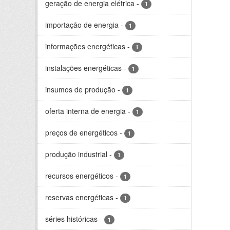
geração de energia elétrica
-
1
importação de energia
-
1
informações energéticas
-
1
instalações energéticas
-
1
insumos de produção
-
1
oferta interna de energia
-
1
preços de energéticos
-
1
produção industrial
-
1
recursos energéticos
-
1
reservas energéticas
-
1
séries históricas
-
1