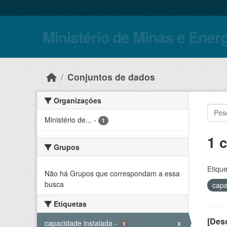
Skip to main content
Ministério de Minas e Ener
Conjuntos de dados
Organizações
Ministério de...
-
1
1 
Grupos
Etique
Não há Grupos que correspondam a essa
busca
capa
Etiquetas
[Desc
capacidade instalada
-
x
1