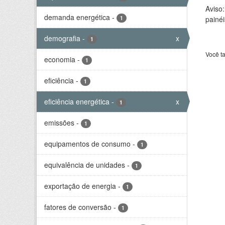
Aviso
demanda energética
-
1
painéi
demografia
-
x
1
Você t
economia
-
1
eficiência
-
1
eficiência energética
-
x
1
emissões
-
1
equipamentos de consumo
-
1
equivalência de unidades
-
1
exportação de energia
-
1
fatores de conversão
-
1