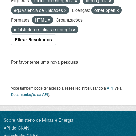
Etiquetas:
eficiência energética
demografia
equivalência de unidades
Licenças:
other-open
Formatos:
HTML
Organizações:
ministerio-de-minas-e-energia
Filtrar Resultados
Por favor tente uma nova pesquisa.
Você também pode ter acesso a esses registros usando a
API
(veja
Documentação da API
).
Sobre Ministério de Minas e Energia
API do CKAN
Associação CKAN