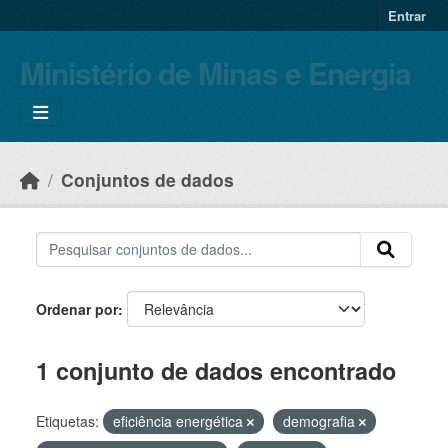
Skip to main content
Entrar
Ministério de Minas e Energia
Conjuntos de dados
Ordenar por
1 conjunto de dados encontrado
Etiquetas:
eficiência energética
demografia