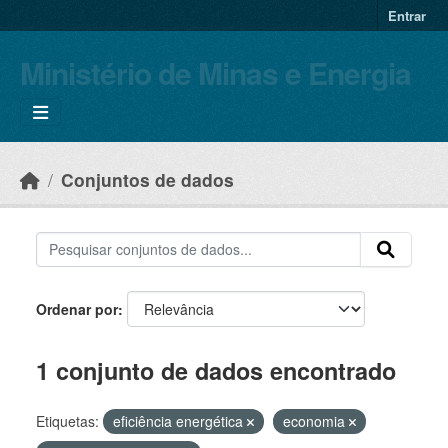
Skip to main content
Entrar
Ministério de Minas e Energia
Conjuntos de dados
Ordenar por
1 conjunto de dados encontrado
Etiquetas:
eficiência energética
economia