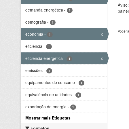
Aviso
demanda energética
-
1
painéi
demografia
-
1
Você t
economia
-
x
1
eficiência
-
1
eficiência energética
-
x
1
emissões
-
1
equipamentos de consumo
-
1
equivalência de unidades
-
1
exportação de energia
-
1
Mostrar mais Etiquetas
Formatos