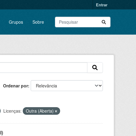
Entrar
Grupos
Sobre
Ordenar por
Licenças:
Outra (Aberta)
l)