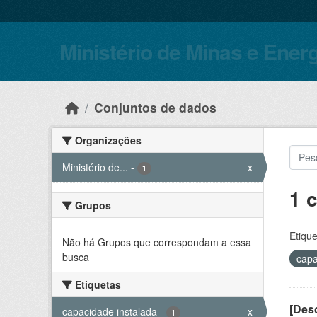
Skip to main content
Ministério de Minas e Ener
Conjuntos de dados
Organizações
Ministério de...
-
x
1
1 
Grupos
Etique
Não há Grupos que correspondam a essa
busca
capa
Etiquetas
[Desc
capacidade instalada
-
x
1