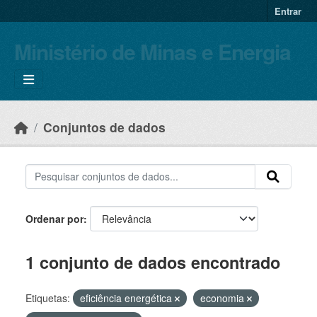
Skip to main content
Entrar
Ministério de Minas e Energia
Conjuntos de dados
Ordenar por
1 conjunto de dados encontrado
Etiquetas:
eficiência energética
economia