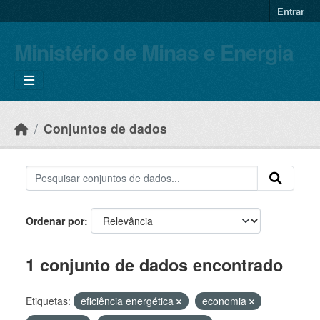
Skip to main content
Entrar
Ministério de Minas e Energia
Conjuntos de dados
Ordenar por
1 conjunto de dados encontrado
Etiquetas:
eficiência energética
economia