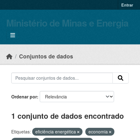
Skip to main content
Entrar
Ministério de Minas e Energia
Conjuntos de dados
Ordenar por
1 conjunto de dados encontrado
Etiquetas:
eficiência energética
economia