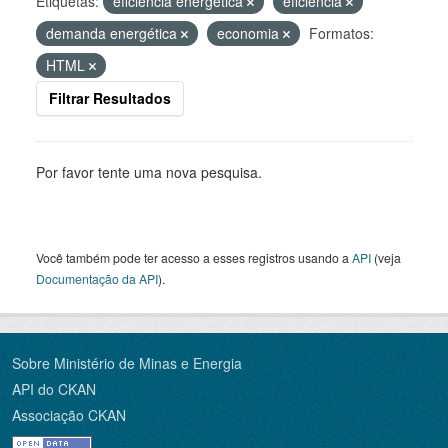
Etiquetas:
eficiência energética
eficiência
demanda energética
economia
Formatos:
HTML
Filtrar Resultados
Por favor tente uma nova pesquisa.
Você também pode ter acesso a esses registros usando a
API
(veja
Documentação da API
).
Sobre Ministério de Minas e Energia
API do CKAN
Associação CKAN