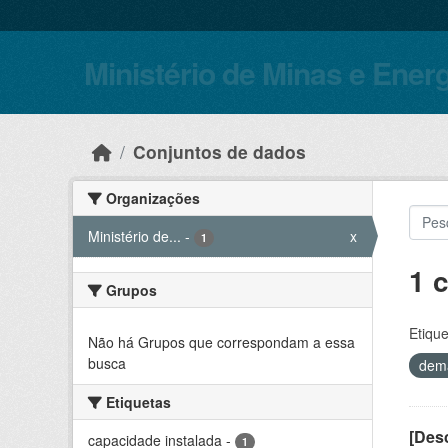
Skip to main content
Ministério de Minas e Ener
Conjuntos de dados
Organizações
Ministério de...
-
x
1
1 
Grupos
Etique
Não há Grupos que correspondam a essa
busca
dem
Etiquetas
[Desc
capacidade instalada
-
1