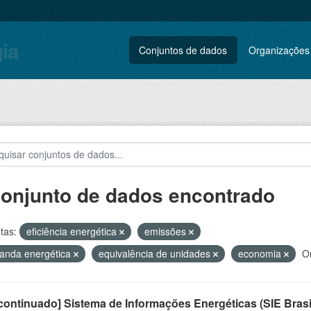
gia
Conjuntos de dados
Organizações
conjunto de dados encontrado
tas:
eficiência energética
emissões
anda energética
equivalência de unidades
economia
O
ontinuado] Sistema de Informações Energéticas (SIE Brasi