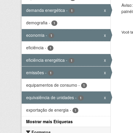
Aviso
demanda energética
-
x
1
painéi
demografia
-
1
Você t
economia
-
x
1
eficiência
-
1
eficiência energética
-
x
1
emissões
-
x
1
equipamentos de consumo
-
1
equivalência de unidades
-
x
1
exportação de energia
-
1
Mostrar mais Etiquetas
Formatos