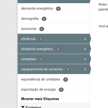
Aviso
demanda energética
-
1
painéi
demografia
-
1
Você t
economia
-
1
eficiência
-
x
1
eficiência energética
-
x
1
emissões
-
x
1
equipamentos de consumo
-
x
1
equivalência de unidades
-
1
exportação de energia
-
1
Mostrar mais Etiquetas
Formatos