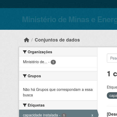
Skip to main content
Ministério de Minas e Ener
Conjuntos de dados
Organizações
Ministério de...
-
1
1 
Grupos
Etique
Não há Grupos que correspondam a essa
busca
capa
Etiquetas
[Desc
capacidade instalada
-
x
1