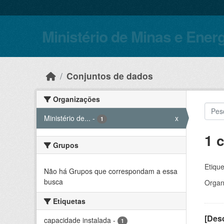
Skip to main content
Ministério de Minas e Ener
Conjuntos de dados
Organizações
Ministério de...
-
x
1
1 
Grupos
Etique
Não há Grupos que correspondam a essa
busca
Organ
Etiquetas
[Desc
capacidade instalada
-
1