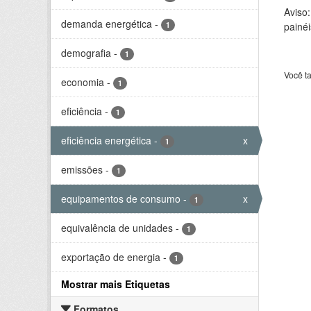
Aviso
demanda energética
-
1
painéi
demografia
-
1
Você t
economia
-
1
eficiência
-
1
eficiência energética
-
x
1
emissões
-
1
equipamentos de consumo
-
x
1
equivalência de unidades
-
1
exportação de energia
-
1
Mostrar mais Etiquetas
Formatos