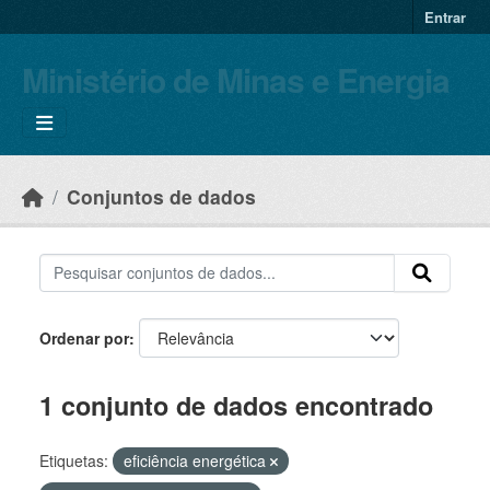
Skip to main content
Entrar
Ministério de Minas e Energia
Conjuntos de dados
Ordenar por
1 conjunto de dados encontrado
Etiquetas:
eficiência energética