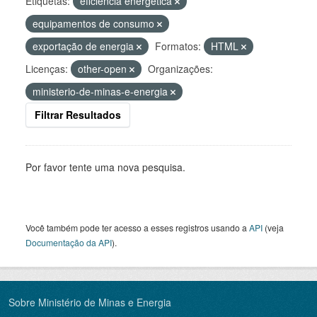
Etiquetas:
eficiência energética
equipamentos de consumo
exportação de energia
Formatos:
HTML
Licenças:
other-open
Organizações:
ministerio-de-minas-e-energia
Filtrar Resultados
Por favor tente uma nova pesquisa.
Você também pode ter acesso a esses registros usando a
API
(veja
Documentação da API
).
Sobre Ministério de Minas e Energia