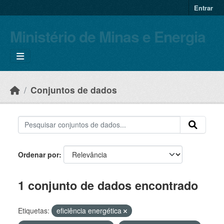
Skip to main content
Entrar
Ministério de Minas e Energia
Conjuntos de dados
Ordenar por
1 conjunto de dados encontrado
Etiquetas:
eficiência energética