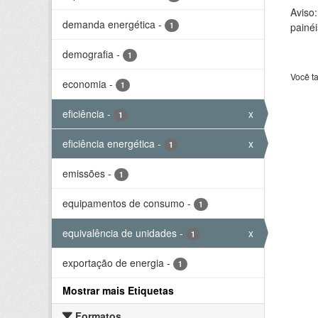
Aviso
demanda energética
-
1
painéi
demografia
-
1
Você t
economia
-
1
eficiência
-
x
1
eficiência energética
-
x
1
emissões
-
1
equipamentos de consumo
-
1
equivalência de unidades
-
x
1
exportação de energia
-
1
Mostrar mais Etiquetas
Formatos