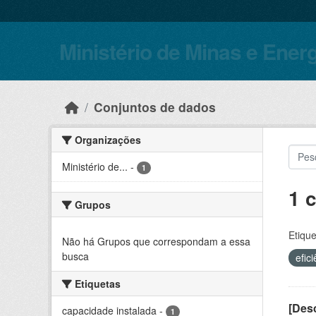
Skip to main content
Ministério de Minas e Ener
Conjuntos de dados
Organizações
Ministério de...
-
1
1 
Grupos
Etique
Não há Grupos que correspondam a essa
busca
efic
Etiquetas
[Desc
capacidade instalada
-
1