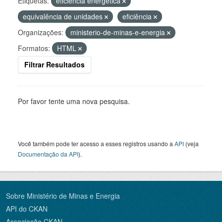
Etiquetas:
eficiência energética
equivalência de unidades
eficiência
Organizações:
ministerio-de-minas-e-energia
Formatos:
HTML
Filtrar Resultados
Por favor tente uma nova pesquisa.
Você também pode ter acesso a esses registros usando a
API
(veja
Documentação da API
).
Sobre Ministério de Minas e Energia
API do CKAN
Associação CKAN