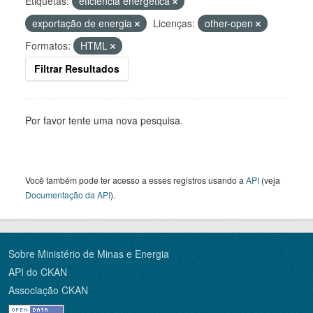
Etiquetas:
eficiência energética
exportação de energia
Licenças:
other-open
Formatos:
HTML
Filtrar Resultados
Por favor tente uma nova pesquisa.
Você também pode ter acesso a esses registros usando a
API
(veja
Documentação da API
).
Sobre Ministério de Minas e Energia
API do CKAN
Associação CKAN