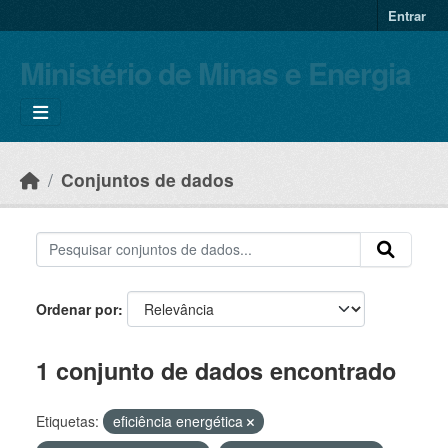
Skip to main content
Entrar
Ministério de Minas e Energia
Conjuntos de dados
Ordenar por
1 conjunto de dados encontrado
Etiquetas:
eficiência energética