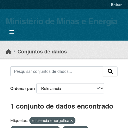
Skip to main content
Entrar
Ministério de Minas e Energia
Conjuntos de dados
Ordenar por
1 conjunto de dados encontrado
Etiquetas:
eficiência energética