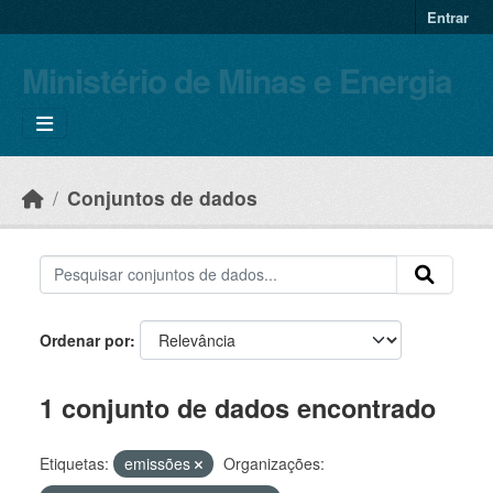
Skip to main content
Entrar
Ministério de Minas e Energia
Conjuntos de dados
Ordenar por
1 conjunto de dados encontrado
Etiquetas:
emissões
Organizações: