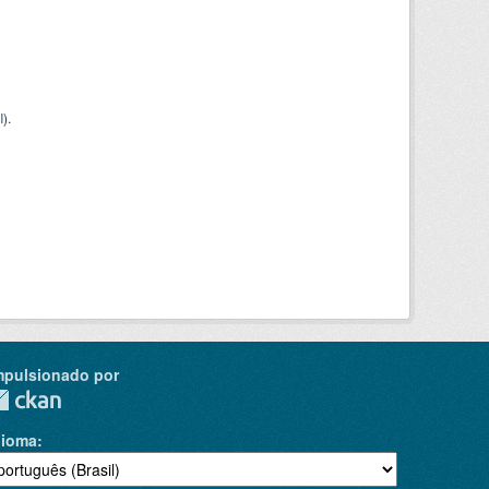
I
).
mpulsionado por
dioma