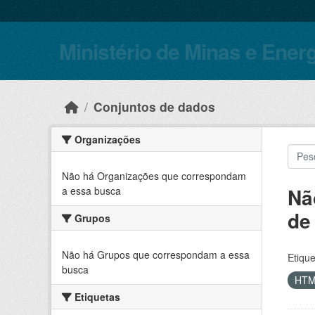
Skip to main content
Ministério de Minas e Ener
Conjuntos de dados
Organizações
Não há Organizações que correspondam
Nã
a essa busca
de
Grupos
Não há Grupos que correspondam a essa
Etique
busca
HT
Etiquetas