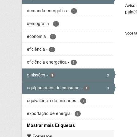
Aviso
demanda energética
-
1
painéi
demografia
-
1
Você t
economia
-
1
eficiência
-
1
eficiência energética
-
1
emissões
-
x
1
equipamentos de consumo
-
x
1
equivalência de unidades
-
1
exportação de energia
-
1
Mostrar mais Etiquetas
Formatos