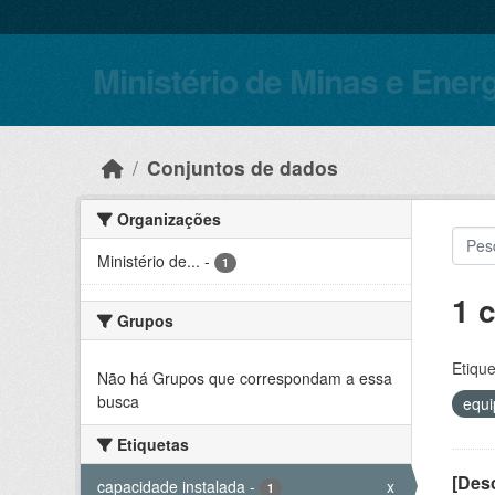
Skip to main content
Ministério de Minas e Ener
Conjuntos de dados
Organizações
Ministério de...
-
1
1 
Grupos
Etique
Não há Grupos que correspondam a essa
busca
equ
Etiquetas
[Desc
capacidade instalada
-
x
1