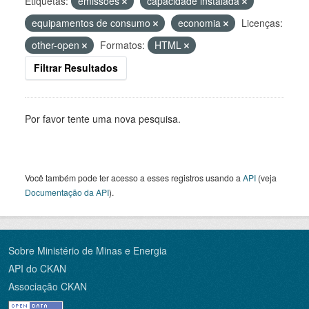
Etiquetas:
emissões
capacidade instalada
equipamentos de consumo
economia
Licenças:
other-open
Formatos:
HTML
Filtrar Resultados
Por favor tente uma nova pesquisa.
Você também pode ter acesso a esses registros usando a
API
(veja
Documentação da API
).
Sobre Ministério de Minas e Energia
API do CKAN
Associação CKAN