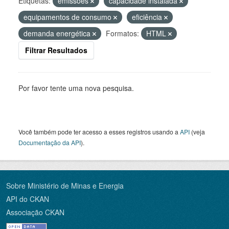
Etiquetas:
emissões
capacidade instalada
equipamentos de consumo
eficiência
demanda energética
Formatos:
HTML
Filtrar Resultados
Por favor tente uma nova pesquisa.
Você também pode ter acesso a esses registros usando a
API
(veja
Documentação da API
).
Sobre Ministério de Minas e Energia
API do CKAN
Associação CKAN