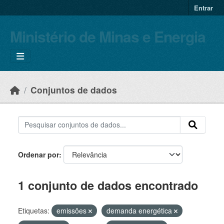
Skip to main content
Entrar
Ministério de Minas e Energia
Conjuntos de dados
Ordenar por
1 conjunto de dados encontrado
Etiquetas:
emissões
demanda energética