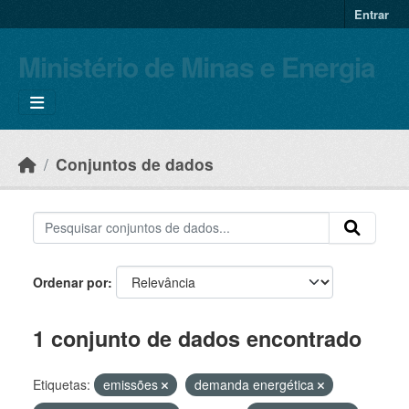
Skip to main content
Entrar
Ministério de Minas e Energia
Conjuntos de dados
Ordenar por
1 conjunto de dados encontrado
Etiquetas:
emissões
demanda energética