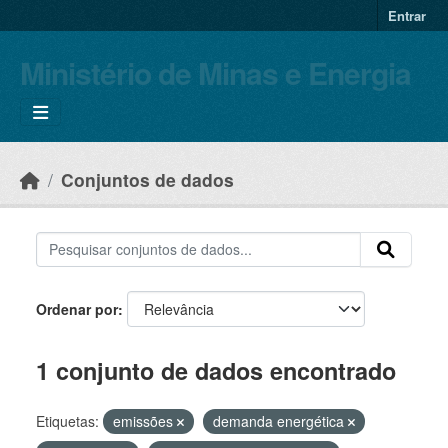
Skip to main content
Entrar
Ministério de Minas e Energia
Conjuntos de dados
Ordenar por
1 conjunto de dados encontrado
Etiquetas:
emissões
demanda energética