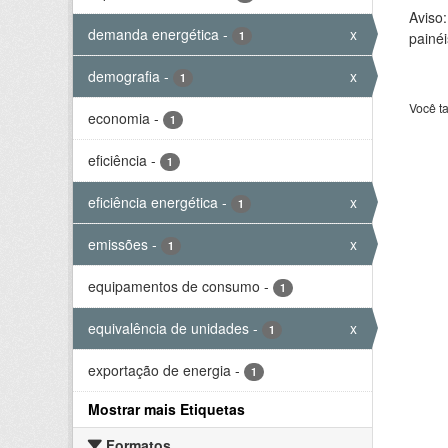
Aviso
demanda energética
-
x
1
painéi
demografia
-
x
1
Você t
economia
-
1
eficiência
-
1
eficiência energética
-
x
1
emissões
-
x
1
equipamentos de consumo
-
1
equivalência de unidades
-
x
1
exportação de energia
-
1
Mostrar mais Etiquetas
Formatos