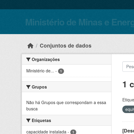
Skip to main content
Ministério de Minas e Ener
Conjuntos de dados
Organizações
Ministério de...
-
1
1 
Grupos
Etique
Não há Grupos que correspondam a essa
busca
equi
Etiquetas
[Desc
capacidade instalada
-
1