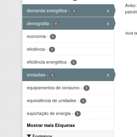
Aviso
demanda energética
-
x
1
painéi
demografia
-
x
1
Você t
economia
-
1
eficiência
-
1
eficiência energética
-
1
emissões
-
x
1
equipamentos de consumo
-
1
equivalência de unidades
-
1
exportação de energia
-
1
Mostrar mais Etiquetas
Formatos