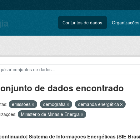
gia
Conjuntos de dados
Organizações
conjunto de dados encontrado
tas:
emissões
demografia
demanda energética
izações:
Ministério de Minas e Energia
ontinuado] Sistema de Informações Energéticas (SIE Brasi