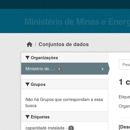
Skip to main content
Ministério de Minas e Ener
Conjuntos de dados
Organizações
Ministério de...
-
x
1
1 
Grupos
Etique
Não há Grupos que correspondam a essa
busca
Organ
Etiquetas
[Desc
capacidade instalada
-
1