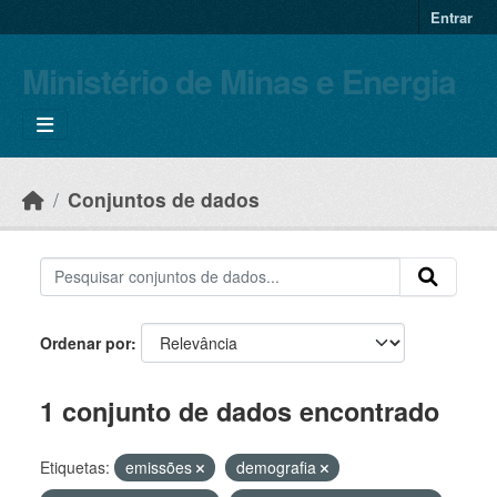
Skip to main content
Entrar
Ministério de Minas e Energia
Conjuntos de dados
Ordenar por
1 conjunto de dados encontrado
Etiquetas:
emissões
demografia