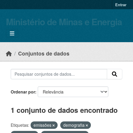
Skip to main content
Entrar
Ministério de Minas e Energia
Conjuntos de dados
Ordenar por
1 conjunto de dados encontrado
Etiquetas:
emissões
demografia