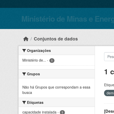
Skip to main content
Ministério de Minas e Ener
Conjuntos de dados
Organizações
Ministério de...
-
1
1 
Grupos
Etique
Não há Grupos que correspondam a essa
busca
dem
Etiquetas
[Desc
capacidade instalada
-
1