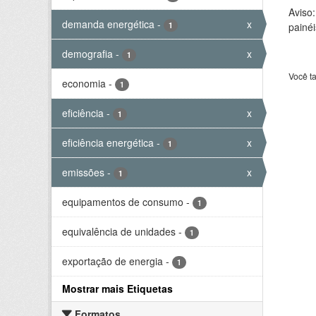
Aviso
demanda energética
-
x
1
painéi
demografia
-
x
1
Você t
economia
-
1
eficiência
-
x
1
eficiência energética
-
x
1
emissões
-
x
1
equipamentos de consumo
-
1
equivalência de unidades
-
1
exportação de energia
-
1
Mostrar mais Etiquetas
Formatos